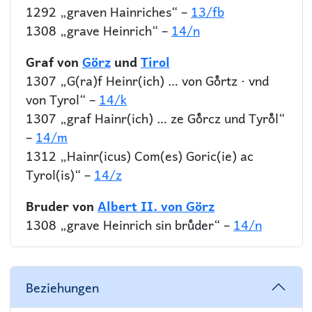
1292 „graven Hainriches“ –
13/fb
1308 „grave Heinrich“ –
14/n
Graf von
Görz
und
Tirol
1307 „G(ra)f Heinr(ich) … von Goͤrtz · vnd
von Tyrol“ –
14/k
1307 „graf Hainr(ich) … ze Goͤrcz und Tyroͤl“
–
14/m
1312 „Hainr(icus) Com(es) Goric(ie) ac
Tyrol(is)“ –
14/z
Bruder von
Albert II. von Görz
1308 „grave Heinrich sin bruͤder“ –
14/n
Beziehungen