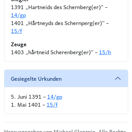
1391 „Hartneids des Schernberg(er)“ –
14/gp
1401 „Haͤrtneyds des Schernperg(er)“ –
15/f
Zeuge
1403 „haͤrtneid Scherenberg(er)“ –
15/h
Gesiegelte Urkunden
5. Juni 1391 –
14/gp
1. Mai 1401 –
15/f
Herausgegeben von Michael Glanznig. Alle Rechte